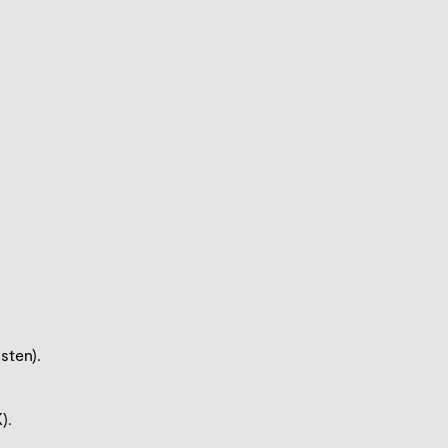
sten).
).