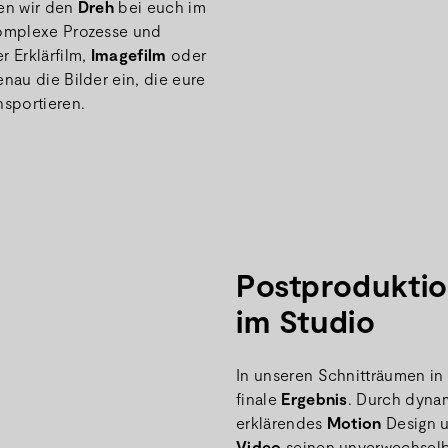
en wir den
Dreh
bei euch im
komplexe Prozesse und
r Erklärfilm,
Imagefilm
oder
nau die Bilder ein, die eure
nsportieren.
Postproduktio
im Studio
In unseren Schnitträumen in
finale
Ergebnis
. Durch dynam
erklärendes
Motion
Design u
Video
seinen unverwechselba