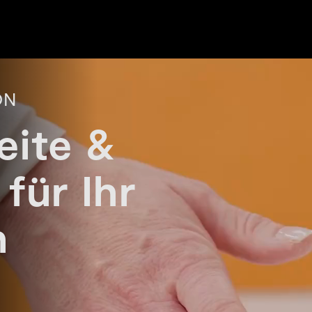
ON
eite &
für Ihr
n